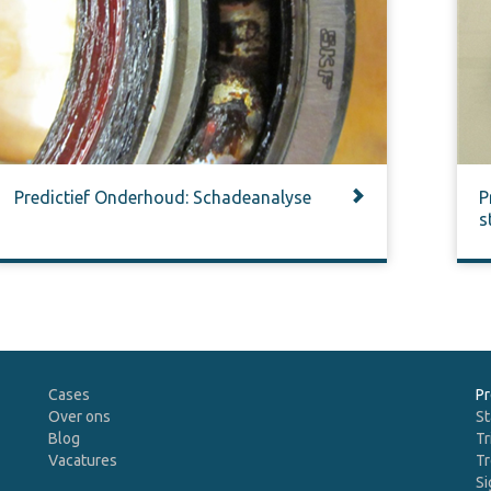
Predictief Onderhoud: Schadeanalyse
P
s
Cases
Pr
Over ons
St
Blog
Tr
Vacatures
Tr
Si