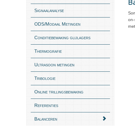
Ba
Signaalanalyse
Som
on-
ODS/Modaal Metingen
met
Conditiebewaking glijlagers
Thermografie
Ultrasoon metingen
Tribologie
Online trillingsbewaking
Referenties
Balanceren