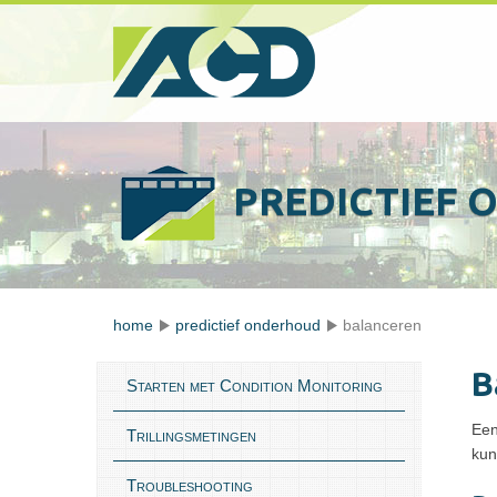
PREDICTIEF
home
predictief onderhoud
balanceren
B
Starten met Condition Monitoring
Een
Trillingsmetingen
kun
Troubleshooting