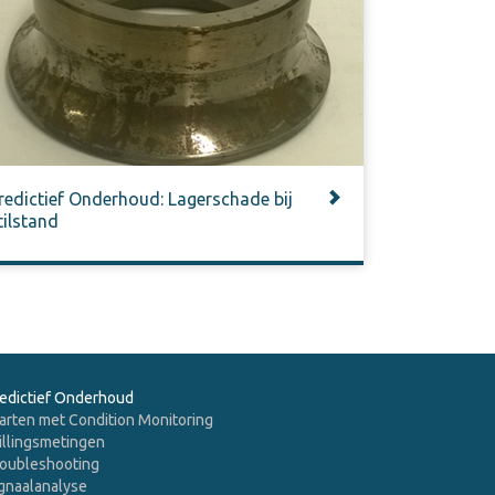
redictief Onderhoud: Lagerschade bij
tilstand
edictief Onderhoud
arten met Condition Monitoring
illingsmetingen
oubleshooting
gnaalanalyse