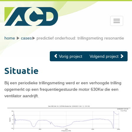
Toggle
navigati
home
cases
predictief onderhoud: trillingsmeting resonantie
Vorig project
Volgend project
Situatie
Bij een periodieke trillingsmeting werd er een verhoogde trilling
opgemerkt op een frequentiegestuurde motor 630Kw die een
ventilator aandrijft.