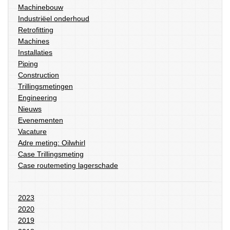
Machinebouw
Industriëel onderhoud
Retrofitting
Machines
Installaties
Piping
Construction
Trillingsmetingen
Engineering
Nieuws
Evenementen
Vacature
Adre meting: Oilwhirl
Case Trillingsmeting
Case routemeting lagerschade
2023
2020
2019