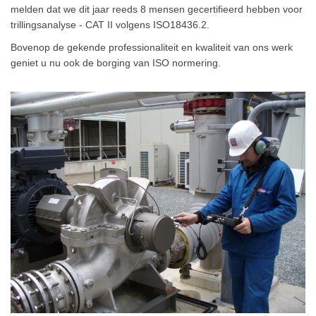
melden dat we dit jaar reeds 8 mensen gecertifieerd hebben voor
trillingsanalyse - CAT II volgens ISO18436.2.
Bovenop de gekende professionaliteit en kwaliteit van ons werk
geniet u nu ook de borging van ISO normering.